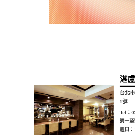
湛盧
台北市
1號
Tel：0
週一至週六
週日：10