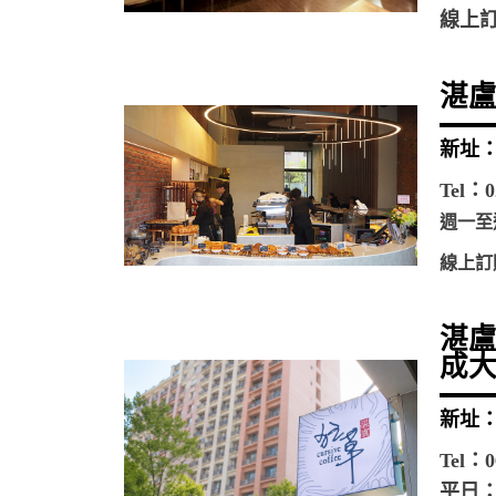
線上
湛盧
新址：
Tel：0
週一至
線上訂
湛盧
成
新址：
Tel：0
平日：0