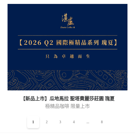
【新品上市】瓜地馬拉 聖塔費麗莎莊園 瑰夏
極精品咖啡 限量上市
1
2
3
4
...
8