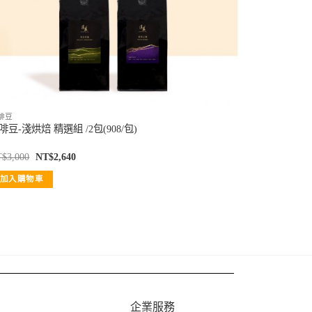
啡豆
啡豆-淺烘焙 精選組 /2包(908/包)
T$
3,000
NT$
2,640
加入購物車
企業服務