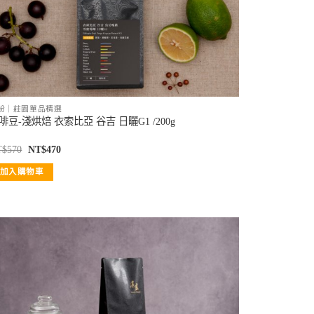
紛｜莊園單品精選
啡豆-淺烘焙 衣索比亞 谷吉 日曬G1 /200g
T$
570
NT$
470
加入購物車