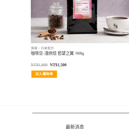
頂級｜行家配方
咖啡豆-淺烘焙 慾望之翼 /908g
NT$
1,800
NT$
1,500
加入購物車
最新消息