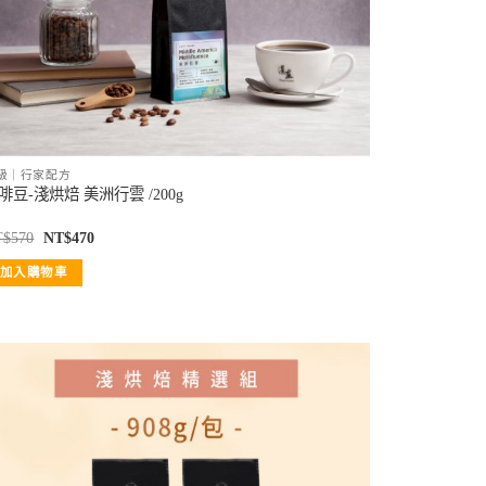
級｜行家配方
啡豆-淺烘焙 美洲行雲 /200g
T$
570
NT$
470
加入購物車