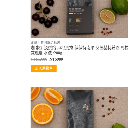
繽紛｜莊園單品精選
咖啡豆-淺烘焙 瓜地馬拉 薇薇特南果 艾茵赫特莊園 馬
威瑰夏 水洗 /200g
NT$
1,080
NT$
980
加入購物車