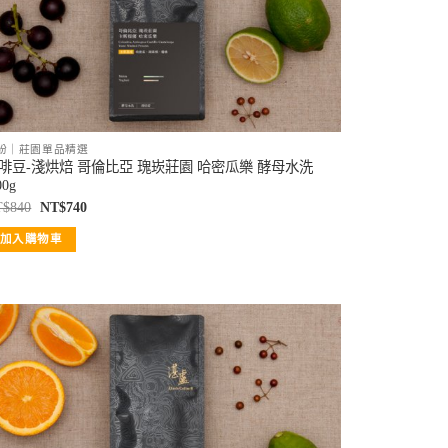
紛｜莊園單品精選
啡豆-淺烘焙 哥倫比亞 瑰崁莊園 哈密瓜樂 酵母水洗
00g
T$
840
NT$
740
加入購物車