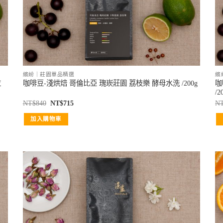
繽紛｜莊園單品精選
繽
拉
咖
咖啡豆-淺烘焙 哥倫比亞 瑰崁莊園 荔枝樂 酵母水洗 /200g
/2
NT$
840
NT$
715
N
加入購物車