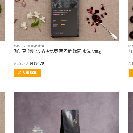
繽紛｜莊園單品精選
繽
咖啡豆-淺烘焙 衣索比亞 西阿希 瑰夏 水洗 /200g
咖
NT$
570
NT$
470
N
加入購物車