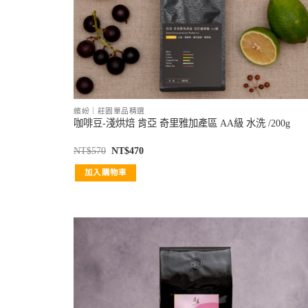
繽紛｜莊園單品精選
咖啡豆-淺烘焙 肯亞 奇里雅加產區 AA級 水洗 /200g
NT$
570
NT$
470
加入購物車