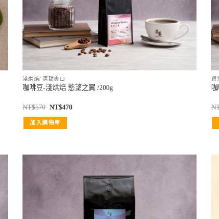
淺烘焙/ 清甜爽口
頂
咖啡豆-淺烘焙 慾望之翼 /200g
咖
NT$
570
NT$
470
N
加入購物車