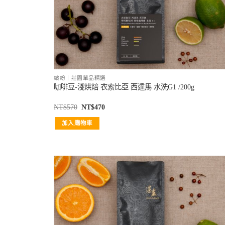
繽紛｜莊園單品精選
咖啡豆-淺烘焙 衣索比亞 西達馬 水洗G1 /200g
NT$
570
NT$
470
加入購物車