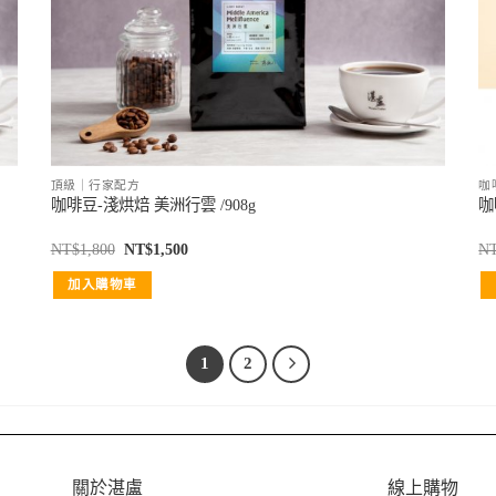
頂級｜行家配方
咖
咖啡豆-淺烘焙 美洲行雲 /908g
咖
NT$
1,800
NT$
1,500
N
加入購物車
1
2
關於湛盧
線上購物