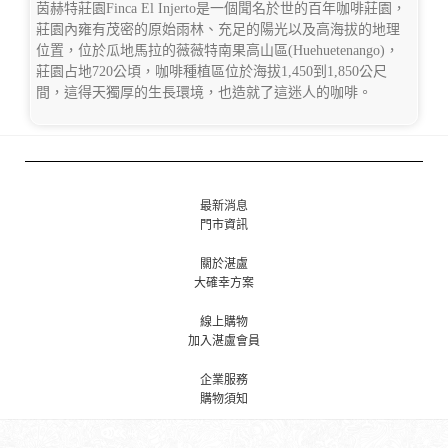
茵赫特莊園Finca El Injerto是一個聞名於世的百年咖啡莊園，
莊園內雍有茂密的原始雨林、充足的陽光以及高海拔的地理
位置，位於瓜地馬拉的薇薇特南果高山區(Huehuetenango)，
莊園占地720公頃，咖啡種植區位於海拔1,450到1,850公尺
間，這得天獨厚的生長環境，也造就了這迷人的咖啡。
最新消息
門市資訊
關於湛盧
大確幸方案
線上購物
加入湛盧會員
企業服務
購物須知