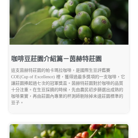
咖啡豆莊園介紹篇－茵赫特莊園
這支茵赫特莊園的帕卡瑪拉咖啡，是國際生豆評鑑賽
COE(Cup of Excellence) 裡，獲得過最多獎項的一支咖啡，它
讓莊園捧起過七次的冠軍獎盃。茵赫特莊園對於咖啡的品質
十分注重。在生豆採摘的時候，先由農民初步篩選出成熟的
咖啡果實，再由莊園內專業的杯測師剔除掉未達莊園標準的
豆子。