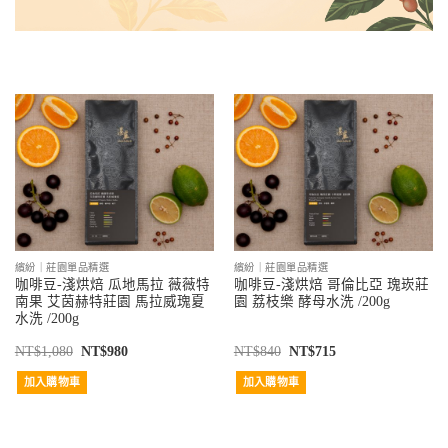
繽紛｜莊園單品精選
繽紛｜莊園單品精選
咖啡豆-淺烘焙 瓜地馬拉 薇薇特
咖啡豆-淺烘焙 哥倫比亞 瑰崁莊
南果 艾茵赫特莊園 馬拉威瑰夏
園 荔枝樂 酵母水洗 /200g
水洗 /200g
NT$
1,080
NT$
980
NT$
840
NT$
715
加入購物車
加入購物車