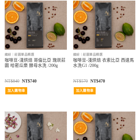
繽紛｜莊園單品精選
繽紛｜莊園單品精選
咖啡豆-淺烘焙 哥倫比亞 瑰崁莊
咖啡豆-淺烘焙 衣索比亞 西達馬
園 哈密瓜樂 酵母水洗 /200g
水洗G1 /200g
NT$
840
NT$
740
NT$
570
NT$
470
加入購物車
加入購物車