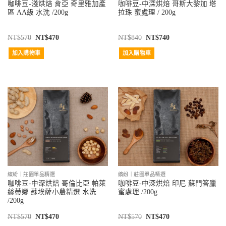
咖啡豆-淺烘焙 肯亞 奇里雅加產
咖啡豆-中深烘焙 哥斯大黎加 塔
區 AA級 水洗 /200g
拉珠 蜜處理 / 200g
NT$
570
NT$
470
NT$
840
NT$
740
加入購物車
加入購物車
繽紛｜莊園單品精選
繽紛｜莊園單品精選
咖啡豆-中深烘焙 哥倫比亞 帕萊
咖啡豆-中深烘焙 印尼 蘇門答臘
絲蒂娜 蘇埃薩小農精選 水洗
蜜處理 /200g
/200g
NT$
570
NT$
470
NT$
570
NT$
470