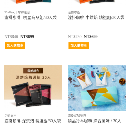
30-60入｜嚐鮮組合
活動專區
濾掛咖啡- 明星商品組/30入袋
濾掛咖啡-中烘焙 精選組/30入袋
NT$
846
NT$
699
NT$
750
NT$
699
加入購物車
加入購物車
活動專區
濾掛式咖啡包
濾掛咖啡-深烘焙 精選組/30入袋
精品冷萃咖啡 綜合風味 / 30入