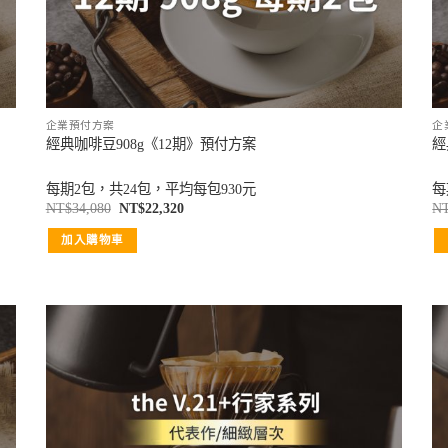
企業預付方案
企
經典咖啡豆908g《12期》預付方案
經
每期2包，共24包，平均每包930元
每
NT$
34,080
NT$
22,320
N
加入購物車