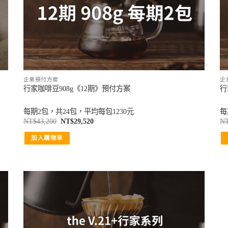
企業預付方案
企
行家咖啡豆908g《12期》預付方案
行
每期2包，共24包，平均每包1230元
每
NT$
43,200
NT$
29,520
N
加入購物車