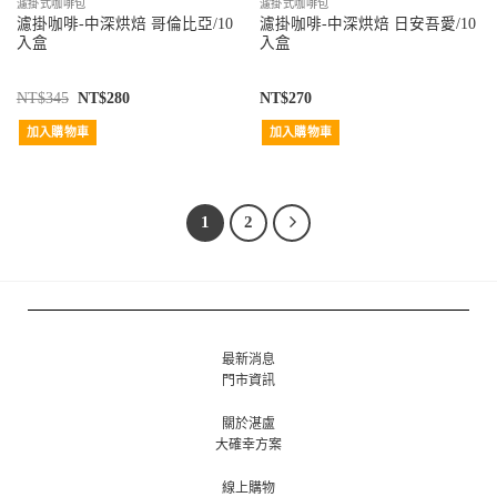
濾掛式咖啡包
濾掛式咖啡包
濾掛咖啡-中深烘焙 哥倫比亞/10
濾掛咖啡-中深烘焙 日安吾愛/10
入盒
入盒
NT$
345
NT$
280
NT$
270
加入購物車
加入購物車
1
2
最新消息
門市資訊
關於湛盧
大確幸方案
線上購物