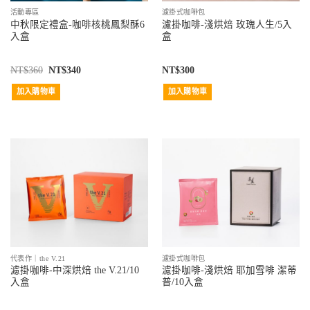
活動專區
濾掛式咖啡包
中秋限定禮盒-咖啡核桃鳳梨酥6
濾掛咖啡-淺烘焙 玫瑰人生/5入
入盒
盒
NT$
360
NT$
340
NT$
300
加入購物車
加入購物車
代表作｜the V.21
濾掛式咖啡包
濾掛咖啡-中深烘焙 the V.21/10
濾掛咖啡-淺烘焙 耶加雪啡 潔蒂
入盒
普/10入盒