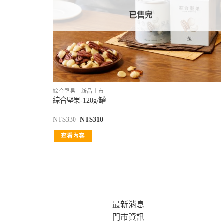
已售完
綜合堅果｜新品上市
綜合堅果-120g/罐
NT$
330
NT$
310
查看內容
最新消息
門市資訊