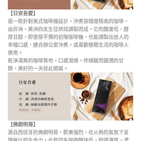
【日安吾愛】
是一款針對美式咖啡機設計，沖煮容錯度極高的咖啡，
由非洲、美洲四支生豆烘焙調製而成。它的酸度低，醇
厚甘甜，即使是平價的初階咖啡機，也能調製出迷人的
幸福口感，適合辦公室沖煮，或喜歡極簡生活的咖啡人
使用。
乾淨清爽的咖啡質地，口感滑順，伴細膩而圓潤的甘
醇，美好的一天就此開展。
【佛朗明哥】
源自西班牙的佛朗明哥，節奏強烈，在火熱的氣氛下呈
現無比的生命力。此款同名咖啡酸味低，勁道渾厚，濃