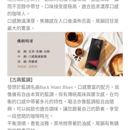
而不苦醇中帶甘，口味接受度極高，適合追求濃厚口感
的咖啡人。
口感飽滿渾厚，焦糖感在入口後滿佈舌面，尾韻回甘是
最大的驚喜。
【古典藍調】
發想於藍調名曲Back Water Blues，口感豐富的配方。就
像擁有自由本質的藍調，保有傳統風味與層次感，在均
衡的口感中帶著多元的特性。喝法亦像藍調般自由隨
興，可以純飲也適合調味。讓您跟著自己的節奏，享受
一段悠閒的咖啡時光。
平衡滑順，香氣淡雅。質地微帶著奶油感，尾韻有焦糖