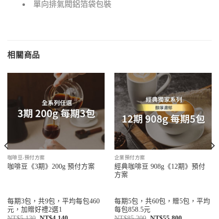
單向排氣閥鋁箔袋包裝
相關商品
咖啡豆-預付方案
企業預付方案
經典咖啡豆 908g《12期》預付
咖啡豆《3期》200g 預付方案
方案
每期3包，共9包，平均每包460
每期5包，共60包，贈5包，平均
元，加贈好禮2選1
每包858.5元
NT$
5,130
NT$
4,140
NT$
85,200
NT$
55,800