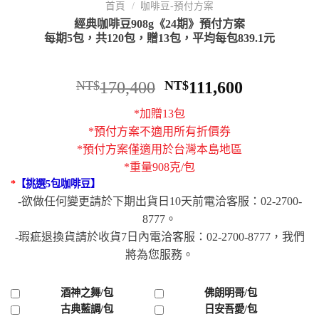
首頁
/
咖啡豆-預付方案
經典咖啡豆908g《24期》預付方案
每期5包，共120包，贈13包，平均每包839.1元
NT$
170,400
NT$
111,600
*加贈13包
*預付方案不適用所有折價券
*預付方案僅適用於台灣本島地區
*重量908克/包
*
【挑選5包咖啡豆】
-欲做任何變更請於下期出貨日10天前電洽客服：02-2700-
8777。
-瑕疵退換貨請於收貨7日內電洽客服：02-2700-8777，我們
將為您服務。
酒神之舞/包
佛朗明哥/包
古典藍調/包
日安吾愛/包