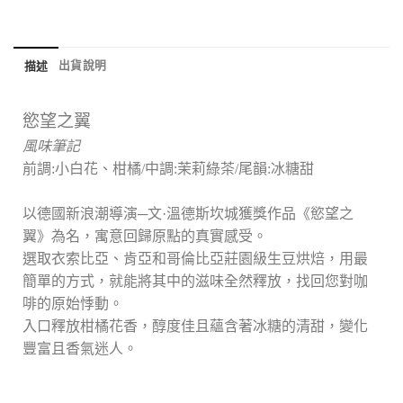
出貨說明
描述
慾望之翼
風味筆記
前調:小白花、柑橘/中調:茉莉綠茶/尾韻:冰糖甜
以德國新浪潮導演─文·溫德斯坎城獲獎作品《慾望之
翼》為名，寓意回歸原點的真實感受。
選取衣索比亞、肯亞和哥倫比亞莊園級生豆烘焙，用最
簡單的方式，就能將其中的滋味全然釋放，找回您對咖
啡的原始悸動。
入口釋放柑橘花香，醇度佳且蘊含著冰糖的清甜，變化
豐富且香氣迷人。