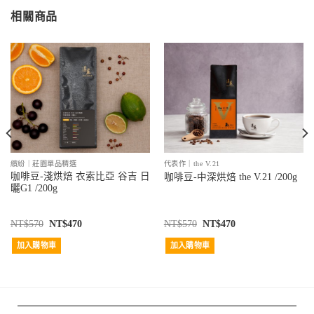
相關商品
繽紛｜莊園單品精選
代表作｜the V.21
咖啡豆-淺烘焙 衣索比亞 谷吉 日
咖啡豆-中深烘焙 the V.21 /200g
曬G1 /200g
NT$
570
NT$
470
NT$
570
NT$
470
加入購物車
加入購物車