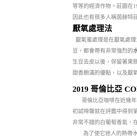
等等的經濟作物。莊園在19
因此也有很多人稱茵赫特
厭氧處理法
厭氧蜜處理是在厭氧處理
豆，都會帶有非常強烈的
生豆去皮以後，保留著果
甜香飽滿的優點，以及厭
2019 哥倫比亞 
哥倫比亞咖啡在近幾年
初試啼聲就在評鑑中得到第
非常不錯的白葡萄香氣，
為了使它迷人的熱帶水果