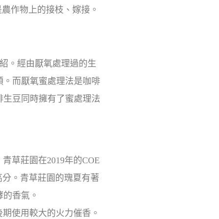
意義是農作物上的接枝、嫁接。
紹。經由厭氧處理過的生
順。而厭氧蜜處理法是咖啡
啡生豆同時擁有了蜜處理法
績。青草莊園在2019年的COE
的高分。青草莊園的瑰夏有著
酵的香氣。
期使用較大的火力催香。