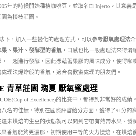
05年的時候開始種植咖啡豆，並取名El Injerto。其
莊園為接枝莊園。
法下，加入一些變化的處理方式，可以參考
厭氧處理法
介
水果、果汁、發酵型的香氣
，口感也比一般處理法來得滑
膠，一起進行發酵，因此憑藉著果膠的風味成分，使得咖
氧處理法爆炸般的香氣，適合喜歡蜜處理的朋友們。
COE 青草莊園 瑰夏 厭氧蜜處理
COE
(Cup of Excellence)的比賽中，都得到非常好的成
八名的佳績 ! 特別在國際評審給分方面，獲得了91分
在還未烘焙的生豆的狀態就可以聞到它帶有熱帶水果、發
香氣能夠更濃郁，初期使用中等的火力慢焙，在烘焙後