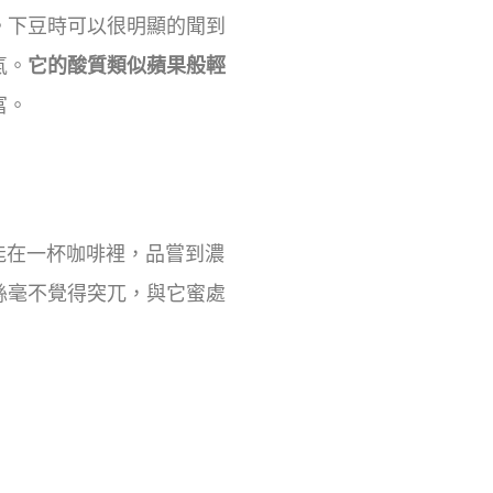
。下豆時可以很明顯的聞到
氣。
它的酸質類似蘋果般輕
富。
在一杯咖啡裡，品嘗到濃
絲毫不覺得突兀，與它蜜處