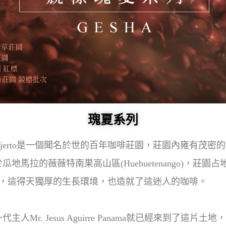
瑰夏系列
 Injerto是一個聞名於世的百年咖啡莊園，莊園內雍有茂
馬拉的薇薇特南果高山區(Huehuetenango)，莊園
0公尺間，這得天獨厚的生長環境，也造就了這迷人的咖啡。
Mr. Jesus Aguirre Panama就已經來到了這