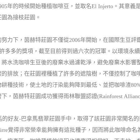
05年的時候開始種植咖啡豆，並取名El Injerto。其
莊園為接枝莊園。
下，茵赫特莊園不僅從2006年開始，在國際生豆評鑑賽C
.E)獲得了許許多多的獎項，截至目前得到過六次的冠軍。以環
，將水洗咖啡生豆後的廢棄水過濾乾淨，避免廢棄水影響
碳的排放；在莊園裡種植了許多的遮陰樹，不僅控制了咖
耕種技術，使土地的汙染能夠降到最低、並把咖啡渣80
赫特莊園成功獲得雨林聯盟認證(Rainforest Allian
拿馬的好友-巴拿馬翡翠莊園手中，取得了該莊園非常聞名
rre覺得非常榮幸能夠擁有這批種子，因而將此咖啡命名為 Lege