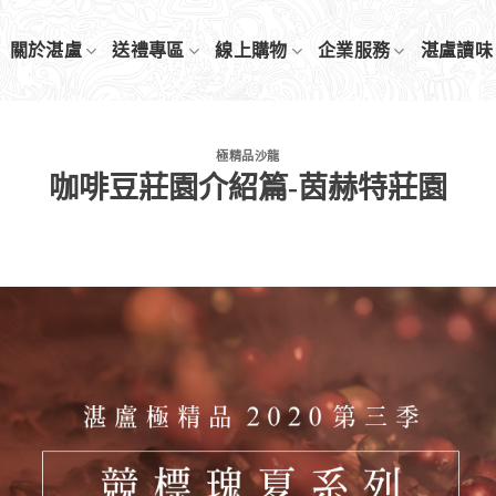
關於湛盧
送禮專區
線上購物
企業服務
湛盧讀味
極精品沙龍
咖啡豆莊園介紹篇-茵赫特莊園