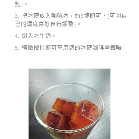
點)。
把冰磚放入咖啡內，約5塊即可，(可因自
己的濃度喜好自行調整)。
倒入冰牛奶。
稍微攪拌即可享用您的冰磚咖啡拿鐵囉!