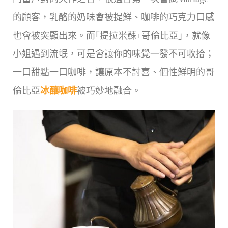
的顧客，乳酪的奶味會被提鮮、咖啡的巧克力口感
也會被突顯出來。而｢提拉米蘇+哥倫比亞｣，就像
小姐遇到流氓，可是會讓你的味覺一發不可收拾；
一口甜點一口咖啡，讓原本不討喜、個性鮮明的哥
倫比亞
冰釀咖啡
被巧妙地融合。