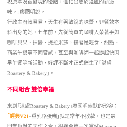
現原本沒被發現的優點，催化出屬於湛盧的新滋
味。｣廖國明說。
行政主廚韓君君，天生有著敏銳的味蕾，非餐飲本
科出身的她，七年前，先從簡單的咖啡入菜著手如
咖啡貝果、抹醬、提拉米蘇，接著是輕食、甜點、
商業午餐等不同嘗試，甚至與咖啡師一起辦起快閃
早午餐等新活動，好評不斷才正式催生了｢湛盧
Roastery & Bakery｣。
不同組合 雙倍幸福
來到｢湛盧Roastery & Bakery｣廖國明幽默的形容：
｢
經典V21
+重乳酪蛋糕｣就是常年不敗款，也是最
門當戶對的天作之合，很適合第一次嘗試Mariage