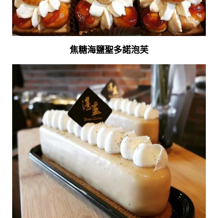
焦糖海鹽聖多諾泡芙