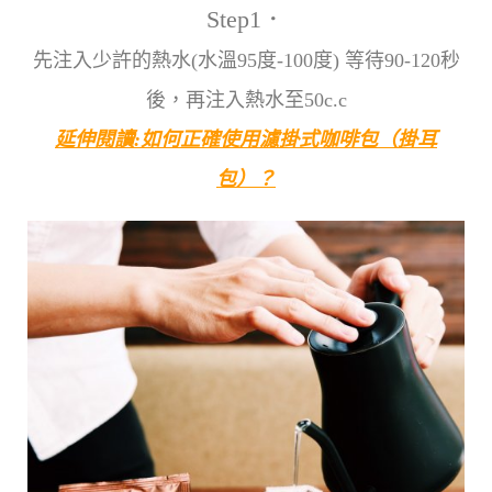
Step1．
先注入少許的熱水(水溫95度-100度) 等待90-120秒
後，再注入熱水至50c.c
延伸閱讀:如何正確使用濾掛式咖啡包（掛耳
包）？