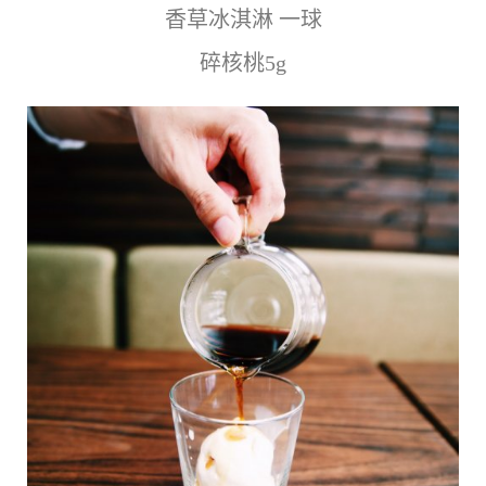
香草冰淇淋 一球
碎核桃5g