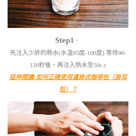
Step1
．
先注入少許的熱水(水溫95度-100度) 等待90-
120秒後，再注入熱水至50c.c
延伸閱讀:如何正確使用濾掛式咖啡包（掛耳
包）？