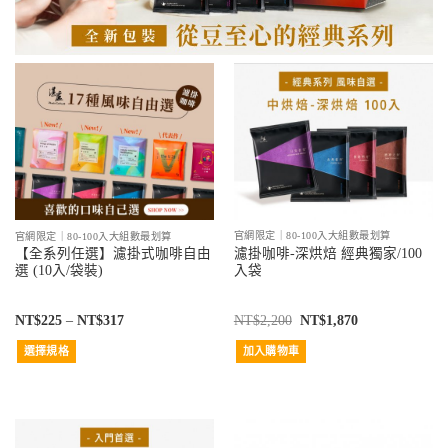
官網限定｜80-100入大組數最划算
官網限定｜80-100入大組數最划算
濾掛咖啡-深烘焙 經典獨家/100
【全系列任選】濾掛式咖啡自由
入袋
選 (10入/袋裝)
NT$
2,200
NT$
1,870
NT$
225
–
NT$
317
加入購物車
選擇規格