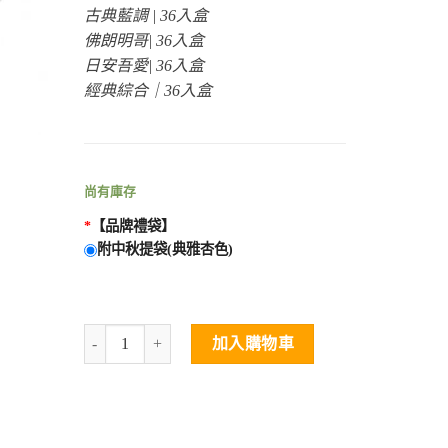
古典藍調 | 36入盒
佛朗明哥| 36入盒
日安吾愛| 36入盒
經典綜合｜36入盒
尚有庫存
*
【品牌禮袋】
附中秋提袋(典雅杏色)
加入購物車