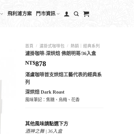
飛利浦方案
門市資訊
首頁
/
濾掛式咖啡包
/
熱銷｜經典系列
濾掛咖啡-深烘焙 佛朗明哥/36入盒
NT$
878
湛盧咖啡首支烘焙工藝代表的經典系
列
深烘焙 Dark Roast
風味筆記：焦糖、烏梅、花香
其他風味請點選下方
酒神之舞 | 36入盒