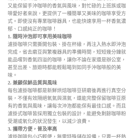
又能保留手沖咖啡的香氣與風味，對忙碌的上班族或咖
啡愛好者來說，更提供了一種簡單又美味的咖啡享受方
式。即使沒有專業咖啡器具，也能快速享用一杯香氣濃
郁、口感純正的咖啡！
1. 隨時沖泡即可享用美味咖啡
濾掛咖啡只需撕開包裝、掛在杯緣，再注入熱水即沖泡
完成，省去磨豆與繁複器具的準備時間，短短幾分鐘就
能品嚐到香氣四溢的咖啡，讓你不論在家還是辦公室，
甚至出差、旅遊時都能輕鬆喝到如同手沖咖啡般的美
味。
2. 兼顧保鮮品質與風味
每包濾掛咖啡都是新鮮烘焙咖啡豆研磨後再進行真空分
裝，不僅有效隔絕氧氣與濕氣，還能完整保留咖啡豆原
有的香氣與風味，讓每次沖泡都能保有最佳口感。而且
濾掛式咖啡皆採用獨立包裝的設計，能避免剩餘咖啡粉
受潮或氧化的狀況發生，以減少浪費。
3. 攜帶方便，普及率高
濾掛咖啡包小巧輕便，無需特殊儲存設備，只要一杯熱