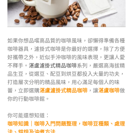
如果你想品嚐高品質的咖啡風味，卻懶得準備各種
咖啡器具，濾掛式咖啡是你最好的選擇，除了方便
好攜帶之外，近似手沖咖啡的風味表現，更讓人愛
不釋手。
湛盧濾掛式精品咖啡
系列，嚴選高海拔精
品生豆，從選豆、配豆到烘豆都投入大量的功夫，
打造層次分明的精品風味，用心滿足每個人的味
蕾，立即選購
湛盧濾掛式精品咖啡
，讓
湛盧咖啡
做
你的行動咖啡館。
你可能還想知道：
咖啡知識｜咖啡入門問題整理，咖啡豆種類、處理
法、烘焙及沖煮方法