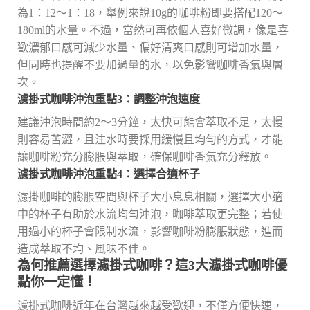
為1：12～1：18，舉例來說10g的咖啡粉即要搭配120～
180ml的水量。不過，當然可再依個人喜好微調，像是喜
歡濃郁口感可減少水量、偏好清爽口感則可增加水量，
但同時也提醒不要加過量的水，以免影響咖啡香氣與層
次。
濾掛式咖啡沖泡重點3：調整沖泡速度
建議沖泡時間約2～3分鐘，太快可能會萃取不足，太慢
則容易苦澀，且注水時要採用緩慢且均勻的方式，才能
讓咖啡粉充分膨脹與萃取，確保咖啡香氣充分釋放。
濾掛式咖啡沖泡重點4：選擇合適杯子
濾掛咖啡的膨脹空間與杯子大小息息相關，選擇大小適
中的杯子有助於水流均勻沖泡，咖啡萃取更完整；若使
用過小的杯子會限制水流，影響咖啡粉膨脹狀態，進而
造成萃取不均、風味不佳。
為何推薦選擇濾掛式咖啡？這3大濾掛式咖啡優
點你一定懂！
濾掛式咖啡近年在台灣越來越受歡迎，不僅方便快速，