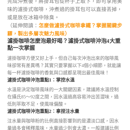
完成沖煮後，將掛耳包從杯子上取下，即可享用美
味的濾掛式咖啡，沖煮過的掛耳包可以直接丟掉，
或是放在冰箱中除臭。
（延伸閱讀：
怎麼做濾掛式咖啡拿鐵？掌握關鍵步
驟，製出多層次魅力風味
）
濾掛咖啡怎麼泡最好喝？濾掛式咖啡沖泡4大重
點一次掌握
濾掛咖啡方便又好上手，但自己每次沖泡出來的咖啡風
味卻常有差異嗎？其實只要掌握以下4個小細節，就能讓
每一杯濾掛咖啡的香氣與口感都呈現出最佳風味！
濾掛式咖啡沖泡重點1：掌控水溫
水溫是決定咖啡風味的一大關鍵因素，建議將水溫控制
在攝氏85～92度之間，因水溫過高容易沖出苦澀味，過
低則萃取不足，使風味偏酸。
濾掛式咖啡沖泡重點2：拿捏注水量
注水量與咖啡粉的比例直接影響到的是濃淡口感，因水
量過多會稀釋風味，水量過少則會太濃。一般建議比例