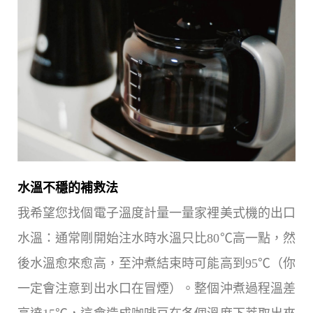
水溫不穩的補救法
我希望您找個電子溫度計量一量家裡美式機的出口
水溫：通常剛開始注水時水溫只比80℃高一點，然
後水溫愈來愈高，至沖煮結束時可能高到95℃（你
一定會注意到出水口在冒煙）。整個沖煮過程溫差