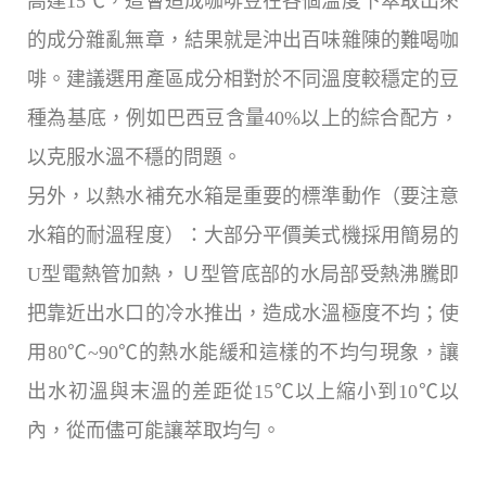
高達15℃，這會造成咖啡豆在各個溫度下萃取出來
的成分雜亂無章，結果就是沖出百味雜陳的難喝咖
啡。建議選用產區成分相對於不同溫度較穩定的豆
種為基底，例如巴西豆含量40%以上的綜合配方，
以克服水溫不穩的問題。
另外，以熱水補充水箱是重要的標準動作（要注意
水箱的耐溫程度）：大部分平價美式機採用簡易的
U型電熱管加熱，Ｕ型管底部的水局部受熱沸騰即
把靠近出水口的冷水推出，造成水溫極度不均；使
用80℃~90℃的熱水能緩和這樣的不均勻現象，讓
出水初溫與末溫的差距從15℃以上縮小到10℃以
內，從而儘可能讓萃取均勻。