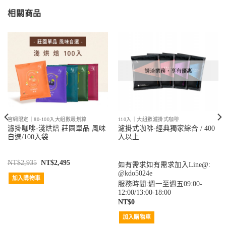
相關商品
官網限定｜80-100入大組數最划算
110入｜大組數濾掛式咖啡
濾掛咖啡-淺烘焙 莊園單品 風味
濾掛式咖啡-經典獨家綜合 / 400
自選/100入袋
入以上
NT$
2,935
NT$
2,495
如有需求如有需求加入Line@:
@kdo5024e
加入購物車
服務時間:週一至週五09:00-
12:00/13:00-18:00
NT$
0
加入購物車