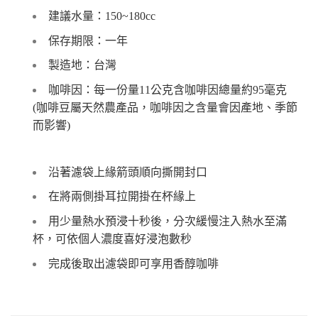
建議水量：150~180cc
保存期限：一年
製造地：台灣
咖啡因：每一份量11公克含咖啡因總量約95毫克
(咖啡豆屬天然農產品，咖啡因之含量會因產地、季節
而影響)
沿著濾袋上緣箭頭順向撕開封口
在將兩側掛耳拉開掛在杯緣上
用少量熱水預浸十秒後，分次緩慢注入熱水至滿
杯，可依個人濃度喜好浸泡數秒
完成後取出濾袋即可享用香醇咖啡