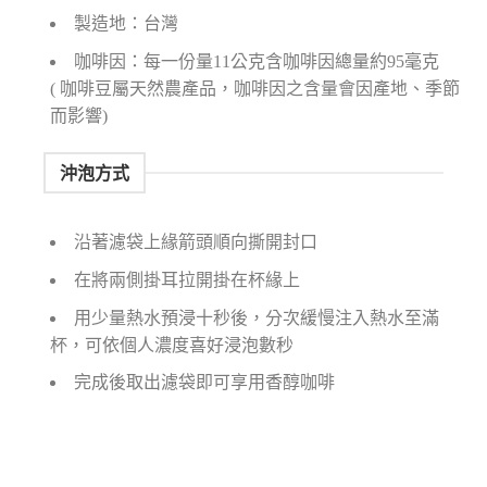
製造地：台灣
咖啡因：每一份量11公克含咖啡因總量約95毫克
( 咖啡豆屬天然農產品，咖啡因之含量會因產地、季節
而影響)
沖泡方式
沿著濾袋上緣箭頭順向撕開封口
在將兩側掛耳拉開掛在杯緣上
用少量熱水預浸十秒後，分次緩慢注入熱水至滿
杯，可依個人濃度喜好浸泡數秒
完成後取出濾袋即可享用香醇咖啡