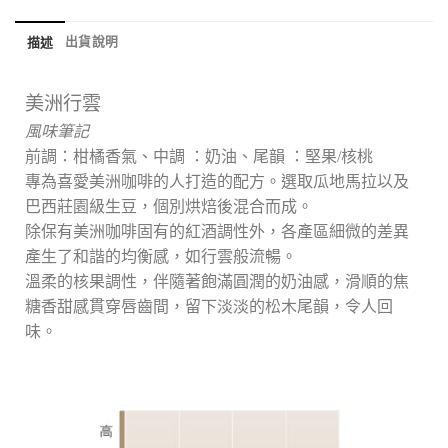
出貨說明
描述
美洲行雲
風味筆記
前調：柑橘香氣、中調 ：奶油、尾韻 ：堅果/核桃
專為喜愛美洲咖啡的人打造的配方。選取瓜地馬拉以及
巴西莊園級生豆，個別烘焙後混合而成。
除保有美洲咖啡固有的紅酒調性外，各產區細微的差異
產生了和諧的均衡感，如行雲般流暢。
溫柔的核果調性，伴隨著飽滿圓潤的奶油感，滑順的焦
糖香甜感貫穿唇齒間，留下淡淡的松木尾韻，令人回
味。