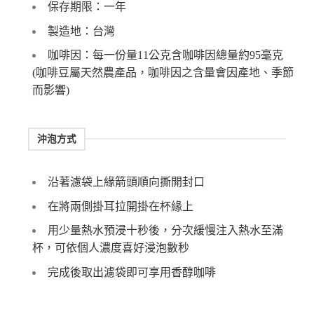
保存期限：一年
製造地：台灣
咖啡因：每一份量11公克含咖啡因總量約95毫克
(咖啡豆屬天然農產品，咖啡因之含量會因產地、季節
而影響)
沖泡方式
沿著濾袋上緣箭頭順向撕開封口
在將兩側掛耳拉開掛在杯緣上
用少量熱水預浸十秒後，分次緩慢注入熱水至滿
杯，可依個人濃度喜好浸泡數秒
完成後取出濾袋即可享用香醇咖啡