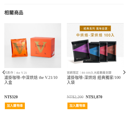
相關商品
代表作｜the V.21
官網限定｜80-100入大組數最划算
濾掛咖啡-中深烘焙 the V.21/10
濾掛咖啡-深烘焙 經典獨家/100
入盒
入袋
NT$
320
NT$
2,200
NT$
1,870
加入購物車
加入購物車