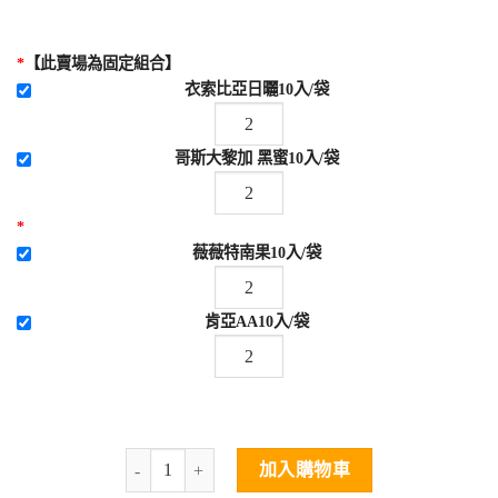
*
【此賣場為固定組合】
衣索比亞日曬10入/袋
哥斯大黎加 黑蜜10入/袋
*
薇薇特南果10入/袋
肯亞AA10入/袋
加入購物車