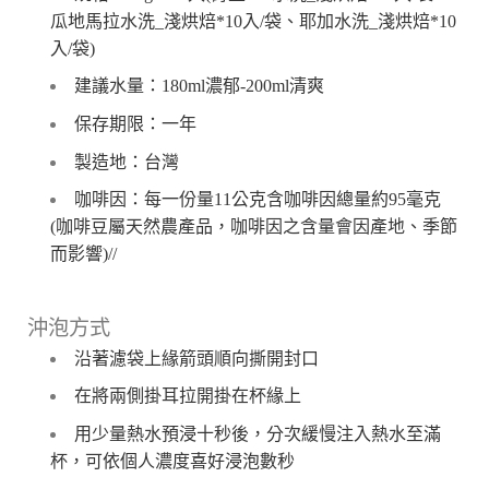
瓜地馬拉水洗_淺烘焙*10入/袋、耶加水洗_淺烘焙*10
入/袋)
建議水量：180ml濃郁-200ml清爽
保存期限：一年
製造地：台灣
咖啡因：每一份量11公克含咖啡因總量約95毫克
(咖啡豆屬天然農產品，咖啡因之含量會因產地、季節
而影響)//
沖泡方式
沿著濾袋上緣箭頭順向撕開封口
在將兩側掛耳拉開掛在杯緣上
用少量熱水預浸十秒後，分次緩慢注入熱水至滿
杯，可依個人濃度喜好浸泡數秒