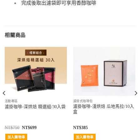
完成後取出濾袋即可享用香醇咖啡
相關商品
活動專區
濾掛式咖啡包
濾掛咖啡-淺烘焙 瓜地馬拉/10入
濾掛咖啡-深烘焙 精選組/30入袋
盒
NT$
750
NT$
699
NT$
385
加入購物車
加入購物車