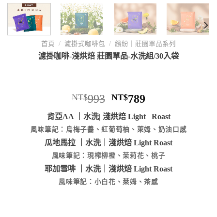
首頁
/
濾掛式咖啡包
/
繽紛｜莊園單品系列
濾掛咖啡-淺烘焙 莊園單品-水洗組/30入袋
NT$
993
NT$
789
肯亞AA ｜水洗| 淺烘焙 Light Roast
風味筆記：烏梅子醬、紅葡萄柚、萊姆、奶油口感
瓜地馬拉 ｜水洗｜淺烘焙 Light Roast
風味筆記：現榨柳橙、茉莉花、桃子
耶加雪啡 ｜水洗｜淺烘焙 Light Roast
風味筆記：小白花、萊姆、茶感