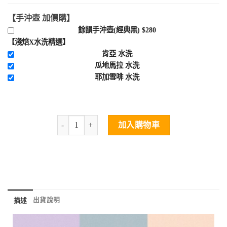
【手沖壺 加價購】
餘韻手沖壺(經典黑) $280
【淺焙X水洗精選】
肯亞 水洗
瓜地馬拉 水洗
耶加雪啡 水洗
加入購物車
出貨說明
描述