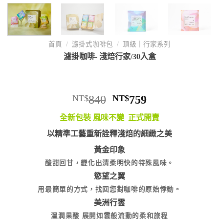
首頁
/
濾掛式咖啡包
/
頂級｜行家系列
濾掛咖啡- 淺焙行家/30入盒
NT$
840
NT$
759
全新包裝 風味不變 正式開賣
以精準工藝重新詮釋淺焙的細緻之美
黃金印象
酸甜回甘，變化出清柔明快的特殊風味。
慾望之翼
用最簡單的方式，找回您對咖啡的原始悸動。
美洲行雲
溫潤果酸 展開如雲般流動的柔和旅程