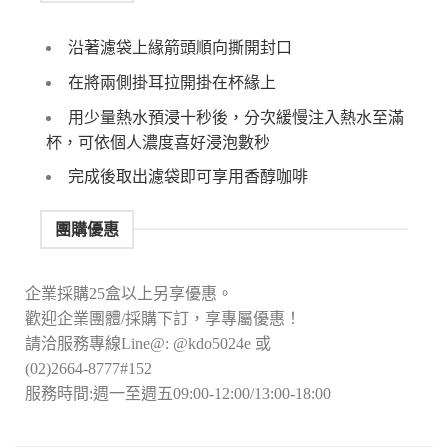
沿著濾袋上緣箭頭順向撕開封口
在將兩側掛耳拉開掛在杯緣上
用少量熱水預浸十秒後，分次緩慢注入熱水至滿
杯，可依個人濃度喜好浸泡數秒
完成後取出濾袋即可享用香醇咖啡
團購優惠
企業採購25盒以上另享優惠。
歡迎企業團體/採購下訂，享專屬優惠！
請洽服務專線Line@: @kdo5024e 或
(02)2664-8777#152
服務時間:週一至週五09:00-12:00/13:00-18:00