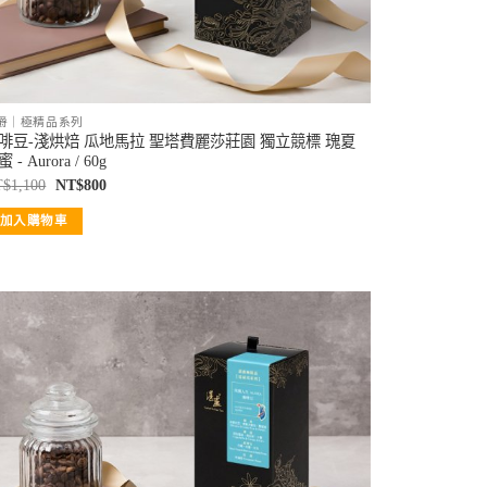
爵｜極精品系列
啡豆-淺烘焙 瓜地馬拉 聖塔費麗莎莊園 獨立競標 瑰夏
 - Aurora / 60g
T$
1,100
NT$
800
加入購物車