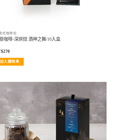
掛式咖啡包
掛咖啡-深烘焙 酒神之舞/10入盒
T$
270
加入購物車