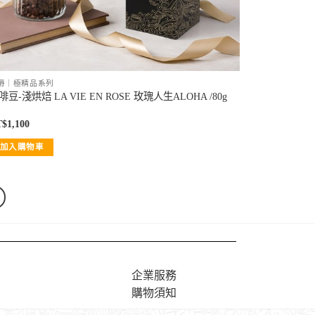
爵｜極精品系列
啡豆-淺烘焙 LA VIE EN ROSE 玫瑰人生ALOHA /80g
T$
1,100
加入購物車
企業服務
購物須知