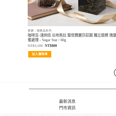
尊爵｜極精品系列
咖啡豆-淺烘焙 瓜地馬拉 聖塔費麗莎莊園 獨立競標 瑰
蜜處理 - Sugar Star / 60g
NT$
1,100
NT$
800
加入購物車
最新消息
門市資訊