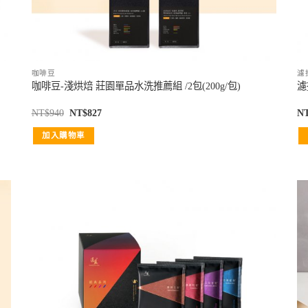
咖啡豆
濾
咖啡豆-淺烘焙 莊園單品水洗推薦組 /2包(200g/包)
濾
NT$
940
NT$
827
N
加入購物車