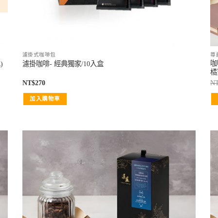
濾掛式咖啡包
尊
咖
)
濾掛咖啡- 經典獨家/10入盒
橘蜜
NT$
270
N
加入購物車