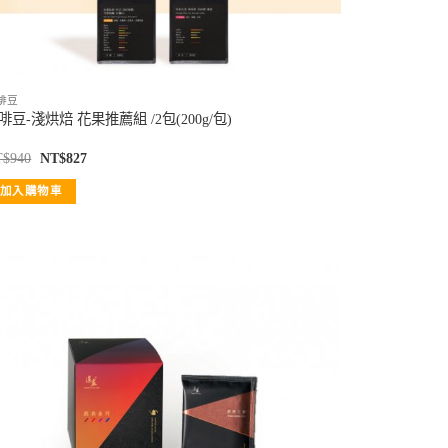
啡豆
啡豆-淺烘焙 花果推薦組 /2包(200g/包)
T$
940
NT$
827
加入購物車