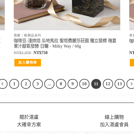
尊爵｜極精品系列
尊
夏
咖啡豆-淺烘焙 瓜地馬拉 聖塔費麗莎莊園 獨立競標 瑰夏
咖
果汁厭氧發酵 日曬 - Milky Way / 60g
NT$
1,050
NT$
750
N
加入購物車
1
2
3
...
8
9
10
11
12
13
關於湛盧
線上購物
大確幸方案
加入湛盧會員