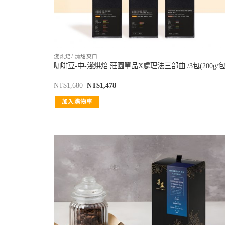
淺烘焙/ 清甜爽口
咖啡豆-中-淺烘焙 莊園單品X處理法三部曲 /3包(200g/包
NT$
1,680
NT$
1,478
加入購物車