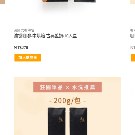
濾掛式咖啡包
咖
濾掛咖啡-中烘焙 古典藍調/10入盒
咖
NT$
270
N
加入購物車