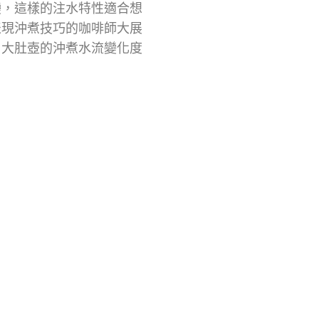
變，這樣的注水特性適合想
表現沖煮技巧的咖啡師大展
，大肚壺的沖煮水流變化度
。