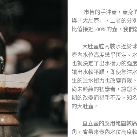
市售的手沖壺，壺身的
與「大肚壺」，二者的分
比值接近100%的壺，我
大肚壺腔內裝水近於球
壺內水位高度幾乎恆定。
也就決定了出水衝力的強
讓出水較平順，即使您注
生的注水衝力也改變有限
尚未熟練的初學者，讓您
期的改變而措手不及。知名的
的大肚壺。
直立壺的應用範圍較廣
角，會帶來壺內水位高度