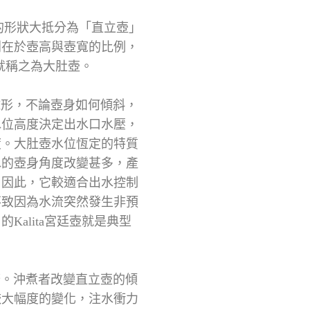
形狀大抵分為「直立壺」
別在於壺高與壺寬的比例，
們就稱之為大肚壺。
形，不論壺身如何傾斜，
水位高度決定出水口水壓，
度。大肚壺水位恆定的特質
水的壺身角度改變甚多，產
。因此，它較適合出水控制
不致因為水流突然發生非預
Kalita宮廷壺就是典型
。沖煮者改變直立壺的傾
較大幅度的變化，注水衝力