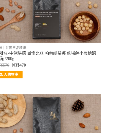
紛｜莊園單品精選
啡豆-中深烘焙 哥倫比亞 帕萊絲蒂娜 蘇埃薩小農精選
洗 /200g
T$
570
NT$
470
加入購物車