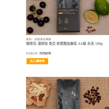
繽紛｜莊園單品精選
咖啡豆-淺烘焙 肯亞 奇里雅加產區 AA級 水洗 /200g
NT$
570
NT$
470
加入購物車