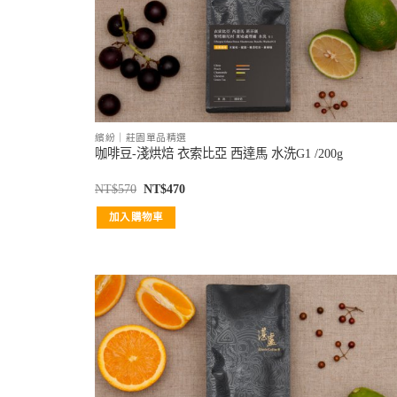
繽紛｜莊園單品精選
咖啡豆-淺烘焙 衣索比亞 西達馬 水洗G1 /200g
NT$
570
NT$
470
加入購物車