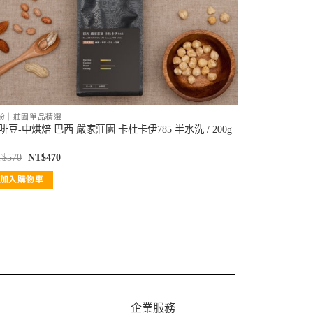
紛｜莊園單品精選
啡豆-中烘焙 巴西 嚴家莊園 卡杜卡伊785 半水洗 / 200g
T$
570
NT$
470
加入購物車
企業服務