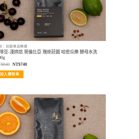
紛｜莊園單品精選
啡豆-淺烘焙 哥倫比亞 瑰崁莊園 哈密瓜樂 酵母水洗
00g
T$
840
NT$
740
加入購物車