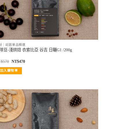
紛｜莊園單品精選
啡豆-淺烘焙 衣索比亞 谷吉 日曬G1 /200g
T$
570
NT$
470
加入購物車