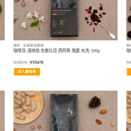
繽紛｜莊園單品精選
繽
咖啡豆-淺烘焙 衣索比亞 西阿希 瑰夏 水洗 /200g
咖
NT$
570
NT$
470
N
加入購物車