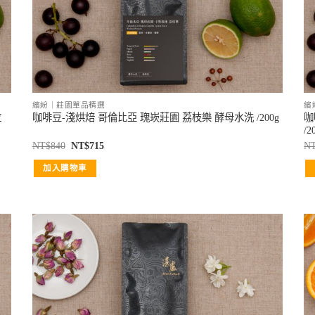
繽紛｜莊園單品精選
繽
拉
咖
咖啡豆-淺烘焙 哥倫比亞 瑰崁莊園 荔枝樂 酵母水洗 /200g
/2
NT$
840
NT$
715
N
加入購物車