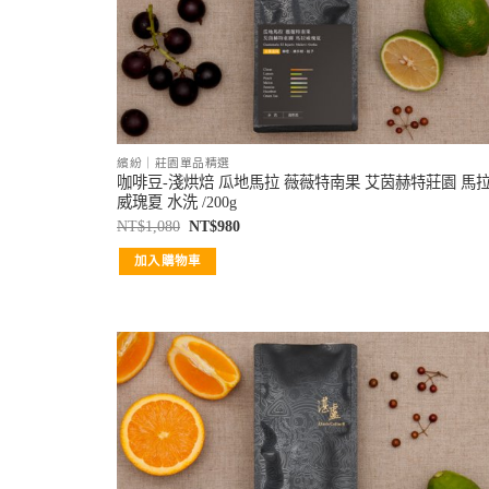
繽紛｜莊園單品精選
咖啡豆-淺烘焙 瓜地馬拉 薇薇特南果 艾茵赫特莊園 馬
威瑰夏 水洗 /200g
NT$
1,080
NT$
980
加入購物車