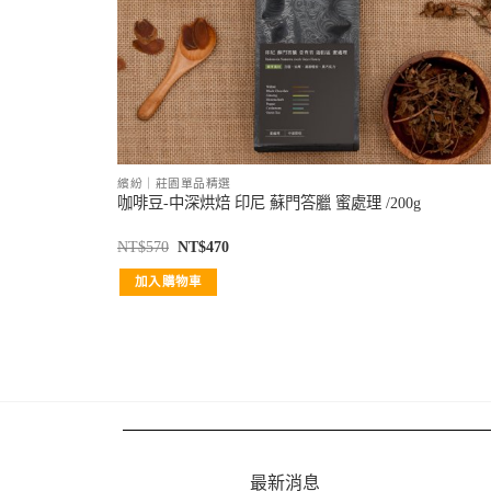
繽紛｜莊園單品精選
咖啡豆-中深烘焙 印尼 蘇門答臘 蜜處理 /200g
NT$
570
NT$
470
加入購物車
最新消息