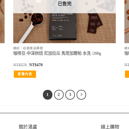
已售完
繽紛｜莊園單品精選
繽
咖啡豆-中深烘焙 尼加拉瓜 馬塔加爾帕 水洗 /200g
咖
NT$
570
NT$
470
N
查看內容
1
2
3
關於湛盧
線上購物