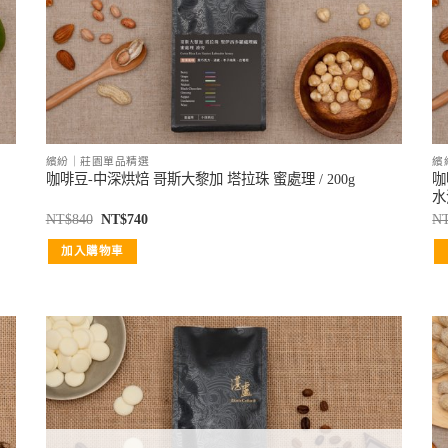
繽紛｜莊園單品精選
繽
咖
咖啡豆-中深烘焙 哥斯大黎加 塔拉珠 蜜處理 / 200g
水
NT$
840
NT$
740
N
加入購物車