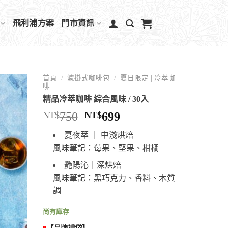
飛利浦方案
門市資訊
首頁
/
濾掛式咖啡包
/
夏日限定 | 冷萃咖
啡
精品冷萃咖啡 綜合風味 / 30入
NT$
750
NT$
699
夏夜萃 ｜ 中淺烘焙
風味筆記：莓果、堅果、柑橘
艷陽沁｜深烘焙
風味筆記：黑巧克力、香料、木質
調
尚有庫存