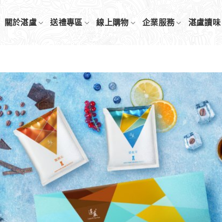
關於湛盧
送禮專區
線上購物
企業服務
湛盧讀味