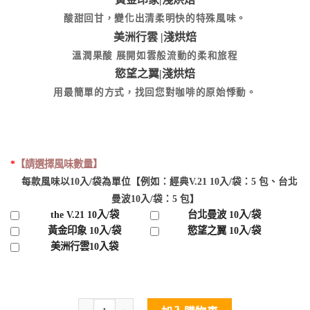
酸甜回甘，變化出清柔明快的特殊風味。
美洲行雲 |淺烘焙
溫潤果酸 展開如雲般流動的柔和旅程
慾望之翼|淺烘焙
用最簡單的方式，找回您對咖啡的原始悸動。
*
【請選擇風味數量】
每款風味以10入/袋為單位【例如：經典V.21 10入/袋：5 包、台北
曼波10入/袋：5 包】
the V.21 10入/袋
台北曼波 10入/袋
黃金印象 10入/袋
慾望之翼 10入/袋
美洲行雲10入袋