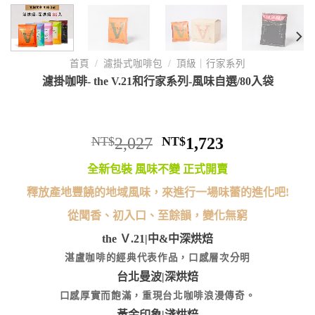
首頁
/
濾掛式咖啡包
/
頂級｜行家系列
濾掛咖啡- the V.21和行家系列-風味自選/80入袋
NT$
2,027
NT$
1,723
全新包裝 風味不變 正式開賣
釋放產地豐饒的地域風味，來進行一場味蕾的進化吧!
從聞香、初入口、至餘韻，變化無窮
the Ｖ.21|中&中深烘焙
湛盧咖啡的經典代表作品，口感層次分明
台北曼波|深烘焙
口感厚實而飽滿，重現台北咖啡浪漫傳奇。
黃金印象|淺烘焙