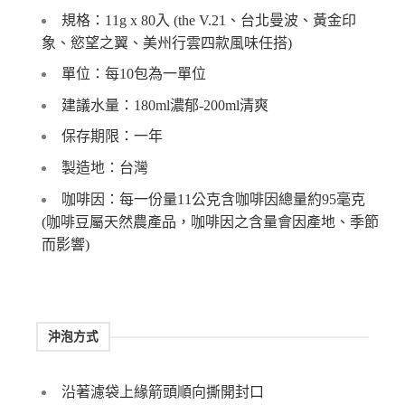
規格：11g x 80入 (the V.21、台北曼波、黃金印
象、慾望之翼、美州行雲四款風味任搭)
單位：每10包為一單位
建議水量：180ml濃郁-200ml清爽
保存期限：一年
製造地：台灣
咖啡因：每一份量11公克含咖啡因總量約95毫克
(咖啡豆屬天然農產品，咖啡因之含量會因產地、季節
而影響)
沖泡方式
沿著濾袋上緣箭頭順向撕開封口