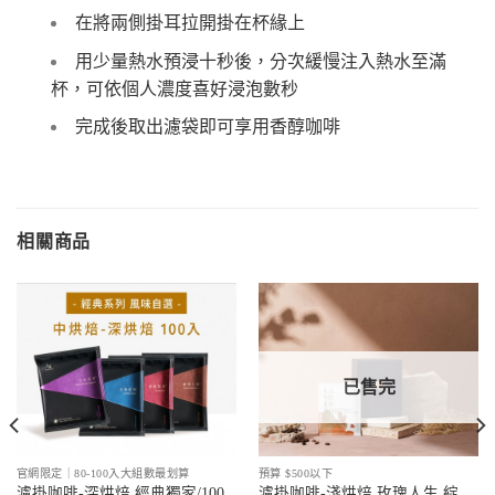
在將兩側掛耳拉開掛在杯緣上
用少量熱水預浸十秒後，分次緩慢注入熱水至滿
杯，可依個人濃度喜好浸泡數秒
完成後取出濾袋即可享用香醇咖啡
相關商品
已售完
官網限定｜80-100入大組數最划算
預算 $500以下
濾掛咖啡-深烘焙 經典獨家/100
濾掛咖啡-淺烘焙 玫瑰人生 綻