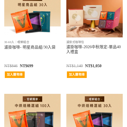
30-60入｜嚐鮮組合
濾掛式咖啡包
濾掛咖啡-2026中秋限定-單品40
濾掛咖啡- 明星商品組/30入袋
入禮盒
NT$
846
NT$
699
NT$
1,140
NT$
1,050
加入購物車
加入購物車