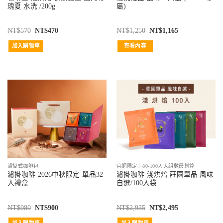
瑰夏 水洗 /200g
屬)
NT$
570
NT$
470
NT$
1,250
NT$
1,165
加入購物車
查看內容
濾掛式咖啡包
官網限定｜80-100入大組數最划算
濾掛咖啡-2026中秋限定-單品32
濾掛咖啡-淺烘焙 莊園單品 風味
入禮盒
自選/100入袋
NT$
980
NT$
900
NT$
2,935
NT$
2,495
加入購物車
加入購物車