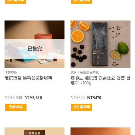
已售完
活動專區
繽紛｜莊園單品精選
咖啡豆-淺烘焙 衣索比亞 谷吉 日
璀饌禮盒-極精品濾掛咖啡
曬G1 /200g
NT$
3,800
NT$
3,610
NT$
570
NT$
470
查看內容
加入購物車