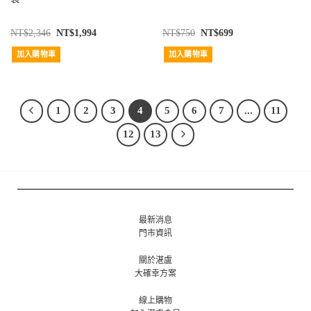
NT$
2,346
NT$
1,994
NT$
750
NT$
699
加入購物車
加入購物車
1
2
3
4
5
6
7
...
11
12
13
最新消息
門市資訊
關於湛盧
大確幸方案
線上購物