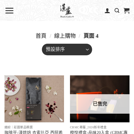
首頁
/
線上購物
/
頁面 4
已售完
繽紛｜莊園單品精選
CBMC專屬_2026新年禮盒
咖啡豆-淺烘焙 衣索比亞 西阿希
橙悅禮盒-品味20入盒 (CBMC專