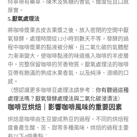
特寧帶有藥草、陳木及焦糖的香氣，酸度低且口感
厚實。
5.厭氧處理法
將咖啡漿果去皮去果漿之後，放入密閉的空間中厭
氧發酵，處理時間從12小時到數天不等，發酵的過
程中咖啡漿果的黏液被分解，且二氧化碳的氣體壓
力漸漸變大，使咖啡黏液的味道進入咖啡的羊皮層
中，完整保留咖啡的芳香物質。厭氧處理法的咖啡
豆帶有飽滿的熟成水果香氣，以及純淨、滑順的口
感。
（想認識更多咖啡豆處理法請參考：
你有聽過這種
處理法嗎？厭氧發酵處理法與二氧化碳浸漬法
）
咖啡豆烘焙｜影響咖啡風味的重要因素
烘焙是咖啡由生豆變成熟豆的過程，不同的烘焙程
度會產生酸、苦、甜等多種風味，烘焙的過程主要
有以下4個重點：