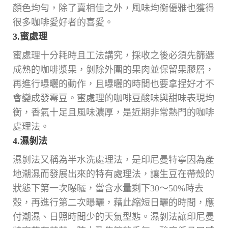
顏色均勻，除了賣相佳之外，風味均衡優雅也獲得
很多咖啡愛好者的喜愛。
3.蜜處理
蜜處理十分耗時且工法講究，採收之後必須先篩選
成熟的咖啡漿果，剝除外圍的果肉並保留果膠層，
再進行曝曬的動作，且曝曬的時間也要拿捏好才不
會變成發霉豆。蜜處理的咖啡豆酸味與甜味表現均
衡，香氣十足且風味濃厚，是近期非常熱門的咖啡
處理法。
4.濕剝法
濕剝法又稱為半水洗處理法，是印尼曼特寧因為產
地潮濕而發展出來的特有處理法，讓生豆在帶殼的
狀態下第一次曝曬，當含水量剩下30～50%時去
殼，再進行第二次曝曬，藉此縮短日曬的時間，應
付潮濕、日照時間少的天氣型態。濕剝法讓印尼曼