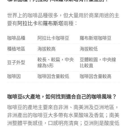
世界上的咖啡品種很多，但大量用於商業用途的主
要有
阿拉比卡
和
羅布斯塔
兩種：
咖啡品種
阿拉比卡咖啡豆
羅布斯塔咖啡豆
種植地區
海拔較高
海拔較低
較長、較扁，中央
豆體較圓，中央線
豆子外型
線為S形
比較直
咖啡因
咖啡因含量較低
咖啡因含量較高
咖啡豆6大產地，如何找到適合自己的咖啡風味？
咖啡豆的產地主要來自非洲、南美洲及亞洲地區，
非洲產出的咖啡豆大多帶有水果酸味及香氣；南美
洲整體平衡感佳，口感明亮清爽；亞洲則是酸度低