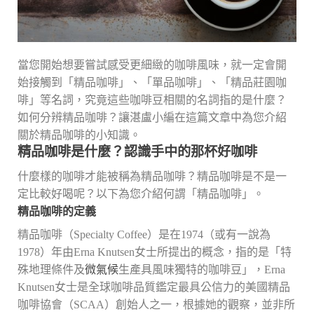
當您開始想要嘗試感受更細緻的咖啡風味，就一定會開
始接觸到「精品咖啡」、「單品咖啡」、「精品莊園咖
啡」等名詞，究竟這些咖啡豆相關的名詞指的是什麼？
如何分辨精品咖啡？讓湛盧小編在這篇文章中為您介紹
關於精品咖啡的小知識。
精品咖啡是什麼？認識手中的那杯好咖啡
什麼樣的咖啡才能被稱為精品咖啡？精品咖啡是不是一
定比較好喝呢？以下為您介紹何謂「精品咖啡」。
精品咖啡的定義
精品咖啡（Specialty Coffee）是在1974（或有一說為
1978）年由Erna Knutsen女士所提出的概念，指的是「特
殊地理條件及
微氣候
生產具風味獨特的咖啡豆」，Erna
Knutsen女士是全球咖啡品質鑑定最具公信力的美國精品
咖啡協會（SCAA）創始人之一，根據她的觀察，並非所