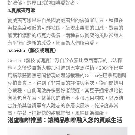
好濃郁、醇厚口感的咖啡愛好者。
4.夏威夷可娜
夏威夷可娜是來自美國夏威夷州的優質咖啡豆，種植在
海拔高度較低的可娜地區，呈現出柔順的口感、豐富的
酸度和濃郁的巧克力香氣，兩種看似衝突的風味卻讓人
有平衡而清新的感受，因而為人們所喜愛。
5.Geisha（藝伎或瑰夏）
Geisha（藝伎或瑰夏）源自於衣索比亞西南部的卡法森
林。之後從哥斯大黎加引進到巴拿馬種植。2004年巴拿
馬翡翠莊園無意間發現於邊緣栽種的Geisha在巴拿馬咖啡
豆拍賣會上，得到了非常高的評價與名次，從而開始用
心栽種，自此開啟許多愛好者競逐。其豆子通常烘焙後
有著包含花香、茶葉般的清新、柑橘水果甜味，以及結
合綠茶與糖漿等令人難忘的多層次風味，乾淨度非常
高，帶著上揚輕快的甜感餘韻，風味即為細緻。
湛盧咖啡推薦：讓精品咖啡融入您的質感生活