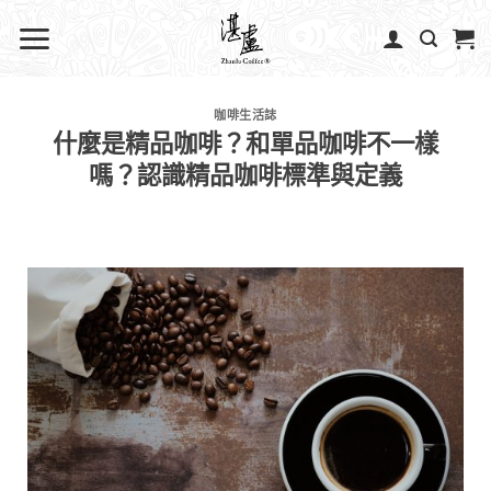
咖啡生活誌
什麼是精品咖啡？和單品咖啡不一樣
嗎？認識精品咖啡標準與定義