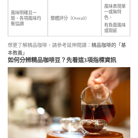
風味表現單
一或無特
風味明確且一
色、
致、各項風味均
整體評分（Overall）
衡協調
有負面風味
或瑕疵
想更了解精品咖啡，請參考延伸閱讀：
精品咖啡的「基
本教義」
如何分辨精品咖啡豆？先看這3項指標資訊