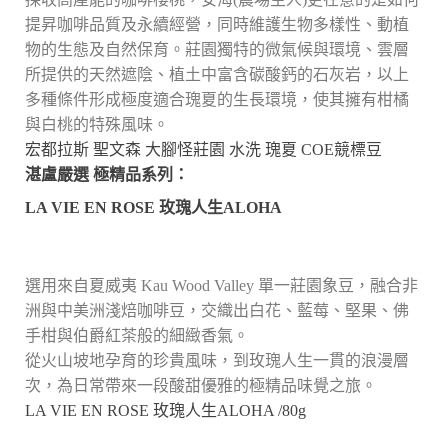
提昇咖啡品質及永續經營，同時維護生物多樣性、動植
物的生態及自然保育。莊園獨特的微氣候與環境、雲層
所提供的天然遮陰、植土中富含碳酸鈣的石灰岩，以上
多種條件形成極度適合瑰夏的生長環境，使其擁有柑橘
與白桃的特殊風味。
宏都拉斯 聖文森 大腳怪莊園 水洗 瑰夏 COE競標豆
湛盧嚴選 極精品系列：
LA VIE EN ROSE 玫瑰人生ALOHA
選用來自夏威夷 Kau Wood Valley 單一莊園象豆，融合非
洲與中美洲淺焙咖啡豆，交織出白花、藍莓、堅果、佛
手柑與伯爵紅茶般的細緻香氣。
從火山坡地孕育的珍貴風味，到玫瑰人生一貫的浪漫層
次，為日常帶來一段酸甜優雅的極精品味覺之旅。
LA VIE EN ROSE 玫瑰人生ALOHA /80g