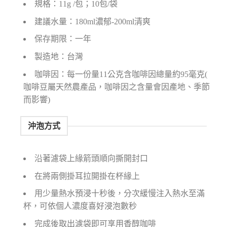
規格：11g /包；10包/袋
建議水量：180ml濃郁-200ml清爽
保存期限：一年
製造地：台灣
咖啡因：每一份量11公克含咖啡因總量約95毫克(
咖啡豆屬天然農產品，咖啡因之含量會因產地、季節
而影響)
沖泡方式
沿著濾袋上緣箭頭順向撕開封口
在將兩側掛耳拉開掛在杯緣上
用少量熱水預浸十秒後，分次緩慢注入熱水至滿
杯，可依個人濃度喜好浸泡數秒
完成後取出濾袋即可享用香醇咖啡