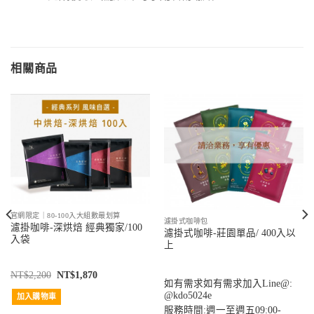
相關商品
官網限定｜80-100入大組數最划算
濾掛式咖啡包
濾掛咖啡-深烘焙 經典獨家/100
濾掛式咖啡-莊園單品/ 400入以
入袋
上
NT$
2,200
NT$
1,870
如有需求如有需求加入Line@:
@kdo5024e
加入購物車
服務時間:週一至週五09:00-