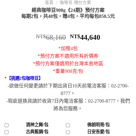
首頁
/
咖啡豆-預付方案
經典咖啡豆908g《24期》預付方案
每期2包，共48包，贈4包，平均每包858.5元
NT$
68,160
NT$
44,640
*加贈4包
*預付方案不適用所有折價券
*預付方案僅適用於台灣本島地區
*重量908克/包
*
【挑選2包咖啡豆】
-欲做任何變更請於下期出貨日10天前電洽客服：02-2700-
8777。
-瑕疵退換貨請於收貨7日內電洽客服：02-2700-8777，我們
將為您服務。
酒神之舞/包
佛朗明哥/包
古典藍調/包
日安吾愛/包