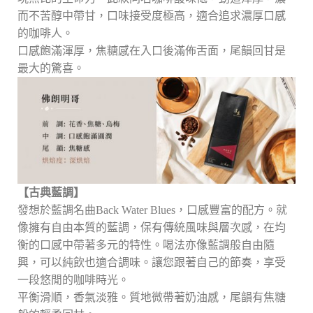
而不苦醇中帶甘，口味接受度極高，適合追求濃厚口感
的咖啡人。
口感飽滿渾厚，焦糖感在入口後滿佈舌面，尾韻回甘是
最大的驚喜。
【古典藍調】
發想於藍調名曲Back Water Blues，口感豐富的配方。就
像擁有自由本質的藍調，保有傳統風味與層次感，在均
衡的口感中帶著多元的特性。喝法亦像藍調般自由隨
興，可以純飲也適合調味。讓您跟著自己的節奏，享受
一段悠閒的咖啡時光。
平衡滑順，香氣淡雅。質地微帶著奶油感，尾韻有焦糖