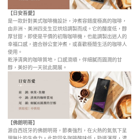
【日安吾愛】
是一款針對美式咖啡機設計，沖煮容錯度極高的咖啡，
由非洲、美洲四支生豆烘焙調製而成。它的酸度低，醇
厚甘甜，即使是平價的初階咖啡機，也能調製出迷人的
幸福口感，適合辦公室沖煮，或喜歡極簡生活的咖啡人
使用。
乾淨清爽的咖啡質地，口感滑順，伴細膩而圓潤的甘
醇，美好的一天就此開展。
【佛朗明哥】
源自西班牙的佛朗明哥，節奏強烈，在火熱的氣氛下呈
現無比的生命力。此款同名咖啡酸味低，勁道渾厚，濃