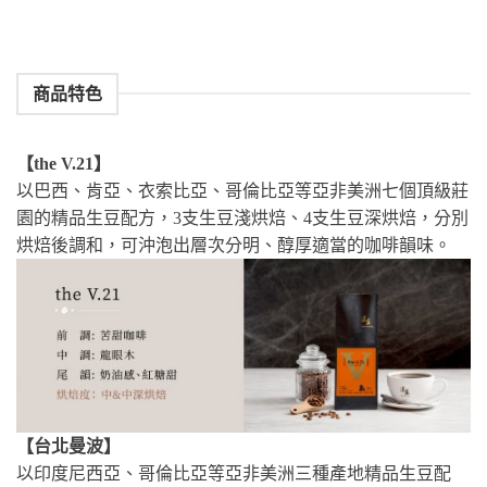
商品特色
【the V.21】
以巴西、肯亞、衣索比亞、哥倫比亞等亞非美洲七個頂級莊
園的精品生豆配方，3支生豆淺烘焙、4支生豆深烘焙，分別
烘焙後調和，可沖泡出層次分明、醇厚適當的咖啡韻味。
【台北曼波】
以印度尼西亞、哥倫比亞等亞非美洲三種產地精品生豆配