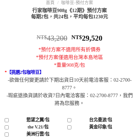
首頁
/
咖啡豆-預付方案
行家咖啡豆908g《12期》預付方案
每期2包，共24包，平均每包1230元
NT$
43,200
NT$
29,520
*預付方案不適用所有折價券
*預付方案僅適用台灣本島地區
*重量908克/包
*
【挑選2包咖啡豆】
-欲做任何變更請於下期出貨日10天前電洽客服：02-2700-
8777。
-瑕疵退換貨請於收貨7日內電洽客服：02-2700-8777，我們
將為您服務。
慾望之翼/包
台北曼波/包
the V.21/包
黃金印象/包
美洲行雲/包