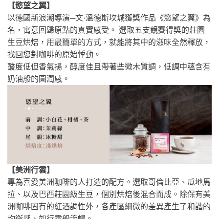
【慾望之翼】
以德國新浪潮導演─文·溫德斯坎城獲獎作品《慾望之翼》為
名，寓意回歸原點的真實感受。 選取五支競賽得獎的莊園
生豆烘焙，用最簡單的方式，就能將其中的滋味全然釋放，
找回您對咖啡的原始悸動。
酸度低但香氣揚，醇度佳且帶著些微木質調，低調中蘊含有
奶油般的圓潤感。
【美洲行雲】
專為喜愛美洲咖啡的人打造的配方。選取哥倫比亞、瓜地馬
拉、以及巴西莊園級生豆，個別烘焙後混合而成。除保有美
洲咖啡固有的紅酒調性外，各產區細微的差異產生了和諧的
均衡感，如行雲般流暢。