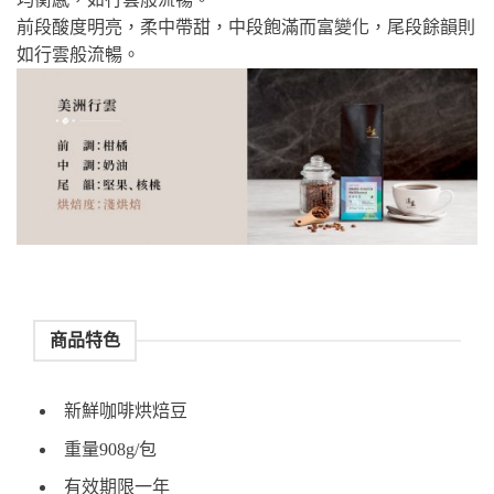
前段酸度明亮，柔中帶甜，中段飽滿而富變化，尾段餘韻則
如行雲般流暢。
商品特色
新鮮咖啡烘焙豆
重量908g/包
有效期限一年