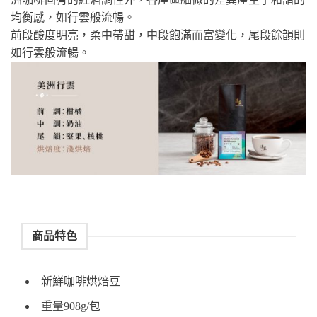
均衡感，如行雲般流暢。
前段酸度明亮，柔中帶甜，中段飽滿而富變化，尾段餘韻則
如行雲般流暢。
商品特色
新鮮咖啡烘焙豆
重量908g/包