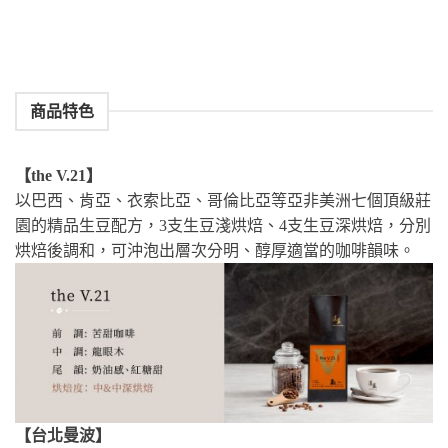
商品特色
【the V.21】
以巴西、肯亞、衣索比亞、哥倫比亞等亞非美洲七個頂級莊
園的精品生豆配方，3支生豆淺烘焙、4支生豆深烘焙，分別
烘焙後調和，可沖泡出層次分明、醇厚適當的咖啡韻味。
【台北曼波】