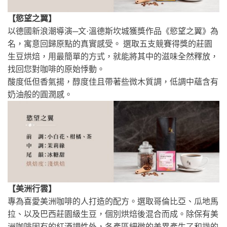
【慾望之翼】
以德國新浪潮導演─文·溫德斯坎城獲獎作品《慾望之翼》為
名，寓意回歸原點的真實感受。 選取五支競賽得獎的莊園
生豆烘焙，用最簡單的方式，就能將其中的滋味全然釋放，
找回您對咖啡的原始悸動。
酸度低但香氣揚，醇度佳且帶著些微木質調，低調中蘊含有
奶油般的圓潤感。
【美洲行雲】
專為喜愛美洲咖啡的人打造的配方。選取哥倫比亞、瓜地馬
拉、以及巴西莊園級生豆，個別烘焙後混合而成。除保有美
洲咖啡固有的紅酒調性外，各產區細微的差異產生了和諧的