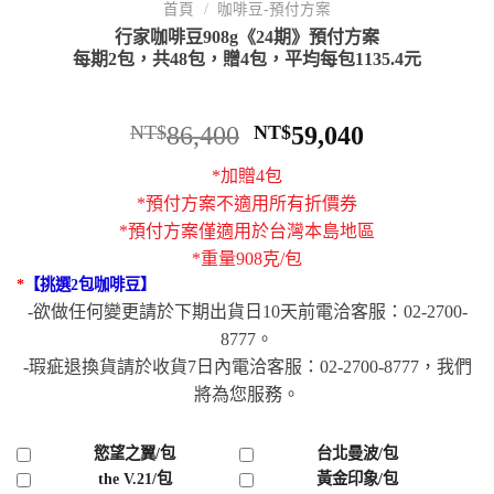
首頁
/
咖啡豆-預付方案
行家咖啡豆908g《24期》預付方案
每期2包，共48包，贈4包，平均每包1135.4元
NT$
86,400
NT$
59,040
*加贈4包
*預付方案不適用所有折價券
*預付方案僅適用於台灣本島地區
*重量908克/包
*
【挑選2包咖啡豆】
-欲做任何變更請於下期出貨日10天前電洽客服：02-2700-
8777。
-瑕疵退換貨請於收貨7日內電洽客服：02-2700-8777，我們
將為您服務。
慾望之翼/包
台北曼波/包
the V.21/包
黃金印象/包