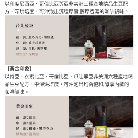
以印度尼西亞、哥倫比亞等亞非美洲三種產地精品生豆配
方、深烘培度，可沖泡出沉穩厚實,醇厚香濃的咖啡韻味。
【黃金印象】
以肯亞、衣索比亞、哥倫比亞、爪哇等亞非美洲六種產地精
品生豆配方、中深烘培度，可沖泡出均衡協和,醇厚內斂的
咖啡韻味。