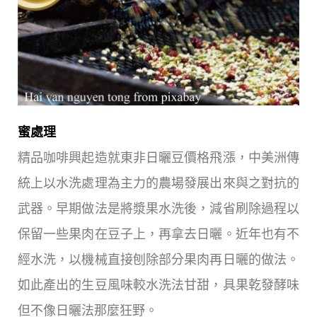
蜜處理
精品咖啡興起造就東非日曬豆價格飛漲，中美洲傳
統上以水洗處理為主力的農場發展出來與之對抗的
武器。早期做法是將漿果水洗後，減省刷除過程以
保留一些果肉在豆子上，再拿去日曬。近年也有不
經水洗，以機械直接刨除部分果肉再日曬的做法。
如此產出的生豆風味較水洗法甘甜，具果乾發酵味
但不像日曬法那麼狂野。