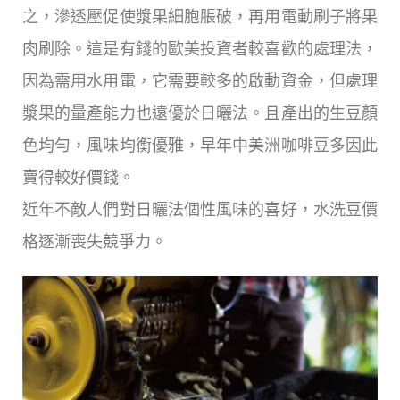
之，滲透壓促使漿果細胞脹破，再用電動刷子將果
肉刷除。這是有錢的歐美投資者較喜歡的處理法，
因為需用水用電，它需要較多的啟動資金，但處理
漿果的量產能力也遠優於日曬法。且產出的生豆顏
色均勻，風味均衡優雅，早年中美洲咖啡豆多因此
賣得較好價錢。
近年不敵人們對日曬法個性風味的喜好，水洗豆價
格逐漸喪失競爭力。